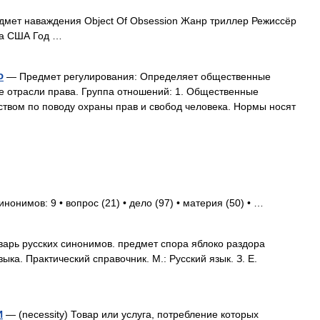
мет наваждения Object Of Obsession Жанр триллер Режиссёр
на США Год …
Ф
— Предмет регулирования: Определяет общественные
е отрасли права. Группа отношений: 1. Общественные
твом по поводу охраны прав и свобод человека. Нормы носят
инонимов: 9 • вопрос (21) • дело (97) • материя (50) • …
арь русских синонимов. предмет спора яблоко раздора
ыка. Практический справочник. М.: Русский язык. З. Е.
И
— (necessity) Товар или услуга, потребление которых