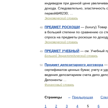
индивидом при данной цене увеличива
дохода. Следовательно, эластичность сп
первой&#8230; …
Экономический словарь
ПРЕДМЕТ РОСКОШИ
— (luxury) Товар
48
в большей степени по сравнению со ст
спроса на предметы роскоши по доход
Экономический словарь
ПРЕДМЕТ УЧЕБНЫЙ
— см. Учебный 
49
Большой Энциклопедический словарь
Предмет депозитарного договора
— 
50
сертификатов ценных бумаг, учету и у
ведения депозитарием счета депо депо
Депоненты …
Финансовый словарь
Страницы
←
Предыдущая
Сле
1
2
3
4
5
6