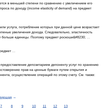
ется в меньшей степени по сравнению с увеличением его
роса по доходу (income elasticity of demand) на предмет
 или услуга, потребление которых при данной цене возрастает
епенью увеличения дохода. Следовательно, эластичность
у больше единицы. Поэтому предмет роскоши&#8230; …
предмет …
предоставление депозитарием депоненту услуг по хранению
достоверению прав на ценные бумаги путем открытия и
нента, осуществление операций по этому счету. См. также:
дующая
→
7
8
9
10
11
12
13