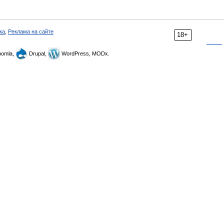
ка
,
Реклама на сайте
18+
omla,
Drupal,
WordPress, MODx.