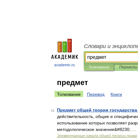
Словари и энциклоп
academic.ru
Толкования
Переводы
предмет
Толкование
Перевод
Книги
Предмет общей теории государства
41
действительность, общие и специфичес
использование которых позволяет ра
методологическое значение&#8230; …
Элементарные начала общей теории права