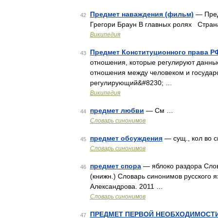
Предмет наваждения (фильм)
— Пред
42
Грегори Браун В главных ролях Стра
Википедия
Предмет Конституционного права Р
43
отношения, которые регулируют данны
отношения между человеком и государс
регулирующий&#8230; …
Википедия
предмет любви
— См …
44
Словарь синонимов
предмет обсуждения
— сущ., кол во с
45
Словарь синонимов
предмет спора
— яблоко раздора Слов
46
(книжн.) Словарь синонимов русского яз
Александрова. 2011 …
Словарь синонимов
ПРЕДМЕТ ПЕРВОЙ НЕОБХОДИМОСТ
47